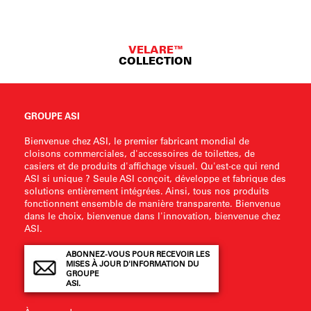
VELARE™
COLLECTION
GROUPE ASI
Bienvenue chez ASI, le premier fabricant mondial de
cloisons commerciales, d'accessoires de toilettes, de
casiers et de produits d'affichage visuel. Qu'est-ce qui rend
ASI si unique ? Seule ASI conçoit, développe et fabrique des
solutions entièrement intégrées. Ainsi, tous nos produits
fonctionnent ensemble de manière transparente. Bienvenue
dans le choix, bienvenue dans l'innovation, bienvenue chez
ASI.
ABONNEZ-VOUS POUR RECEVOIR LES
MISES À JOUR D'INFORMATION DU
GROUPE
ASI.