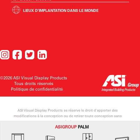
LIEUX D'IMPLANTATION DANS LE MONDE
©2026 ASI Visual Display Products
Tous droits réservés
Politique de confidentialité
ASI Visual Display Products se réserve le droit d'apporter des
modifications à la conception ou de retirer toute conception sans
préavis.
ASI
GROUP
PALM