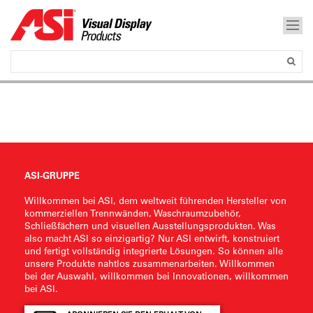
ASI-GRUPPE
Willkommen bei ASI, dem weltweit führenden Hersteller von
kommerziellen Trennwänden, Waschraumzubehör,
Schließfächern und visuellen Ausstellungsprodukten. Was
also macht ASI so einzigartig? Nur ASI entwirft, konstruiert
und fertigt vollständig integrierte Lösungen. So können alle
unsere Produkte nahtlos zusammenarbeiten. Willkommen
bei der Auswahl, willkommen bei Innovationen, willkommen
bei ASI.