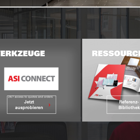
NEN
TRENNWÄNDE
ASI GLOBAL PARTITIONEN
WASCHRAUM-ZUBE
ERKZEUGE
RESSOURC
Jetzt
Referenz-
ausprobieren
Bibliothek