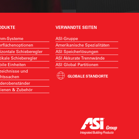
‹
›
ODUKTE
VERWANDTE SEITEN
mm-Systeme
ASI-Gruppe
rflächenoptionen
Amerikanische Spezialitäten
izontale Schieberegler
ASI Speicherlösungen
tikale Schieberegler
ASI Akkurate Trennwände
ile Einheiten
ASI Global Partitionen
zeichnisse und
GLOBALE STANDORTE
htssachen
derobenständer
ienen & Zubehör