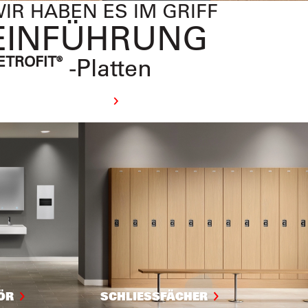
EXPLORE
ER ASI GRUPPE WEITER
BILDUNG
KURSE
urse erkunden