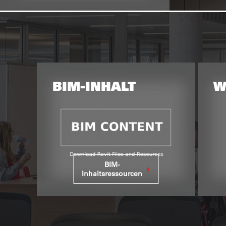
PARTITIO
ASI AKKURATE 
BIM-INHALT
W
DAS
BIM-
Inhaltsressourcen