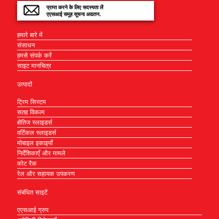
प्राप्त करने के लिए सदस्यता लें
एएसआई समूह सूचना अद्यतन.
हमारे बारे में
संसाधन
हमसे संपर्क करें
साइट मानचित्र
उत्पादों
ट्रिम सिस्टम
सतह विकल्प
क्षैतिज स्लाइडर्स
वर्टिकल स्लाइडर्स
मोबाइल इकाइयाँ
निर्देशिकाएँ और मामले
कोट रैक
रेल और सहायक उपकरण
संबंधित साइटें
एएसआई ग्रुप