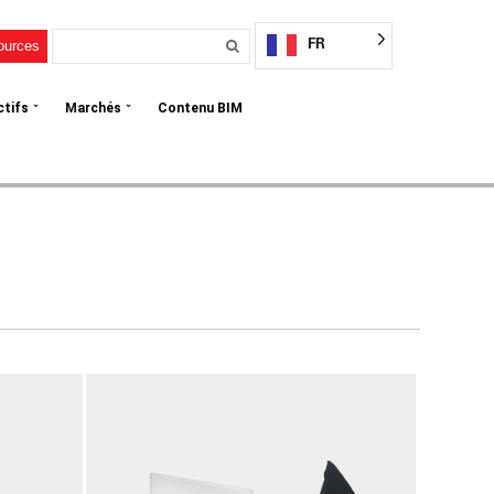
FR
sources
⌄
⌄
ctifs
Marchés
Contenu BIM