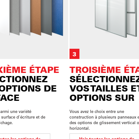
IÈME ÉTAPE
TROISIÈME ÉT
CTIONNEZ
SÉLECTIONNE
OPTIONS DE
VOS TAILLES E
FACE
OPTIONS SUR
armi une variété
Vous avez le choix entre une
 surface d'écriture et de
construction à plusieurs panneaux e
ichage.
des options de glissement vertical 
horizontal.
outes les options de
Voir toutes les options de