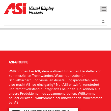
ASI-GRUPPE
Willkommen bei ASI, dem weltweit führenden Hersteller von
kommerziellen Trennwänden, Waschraumzubehör,
Schließfächern und visuellen Ausstellungsprodukten. Was
also macht ASI so einzigartig? Nur ASI entwirft, konstruiert
und fertigt vollständig integrierte Lösungen. So können alle
unsere Produkte nahtlos zusammenarbeiten. Willkommen
bei der Auswahl, willkommen bei Innovationen, willkommen
bei ASI.