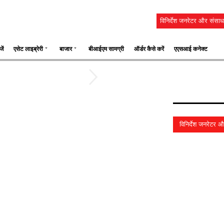
विनिर्देश जनरेटर और संसाध
⌄
⌄
ें
एसेट लाइब्रेरी
बाजार
बीआईएम सामग्री
ऑर्डर कैसे करें
एएसआई कनेक्ट
विनिर्देश जनरेटर और