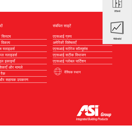
लाकर्स
दों
संबंधित साइटें
म सिस्टम
एएसआई ग्रुप
मार्करबोर्ड
विकल्प
अमेरिकी विशेषताएँ
िज स्लाइडर्स
एएसआई स्टोरेज सॉल्यूशंस
िकल स्लाइडर्स
एएसआई सटीक विभाजन
इल इकाइयाँ
एएसआई ग्लोबल पार्टिशन
देशिकाएँ और मामले
वैश्विक स्थान
 रैक
 और सहायक उपकरण