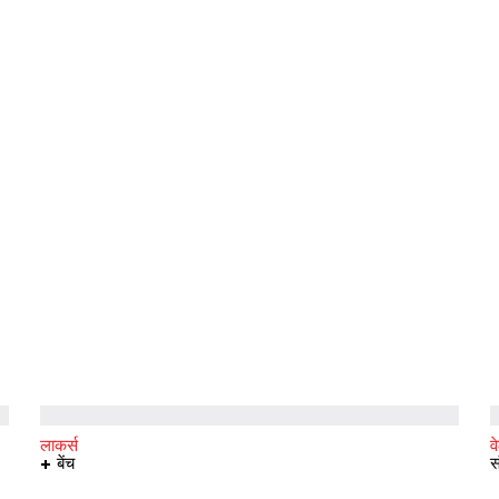
लाकर्स
व
+ बेंच
स