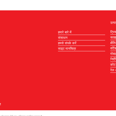
उत्पा
ट्रि
हमारे बारे में
सतह 
संसाधन
क्षैत
हमसे संपर्क करें
वर्ट
साइट मानचित्र
मोबा
निर्
कोट
रेल
ि