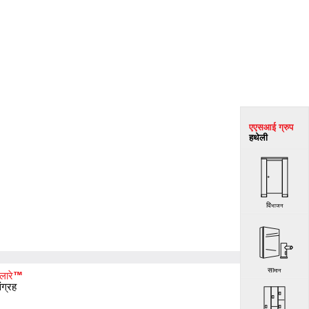
एएसआई
ग्रुप
हथेली
विभाजन
सामान
ेलारे™
ंग्रह