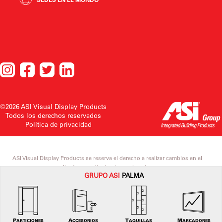
©2026 ASI Visual Display Products
Todos los derechos reservados
Política de privacidad
ASI Visual Display Products se reserva el derecho a realizar cambios en el
diseño o a retirarlo sin previo aviso.
GRUPO
ASI
PALMA
PARTICIONES
ACCESORIOS
TAQUILLAS
MARCADORES