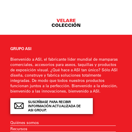
VELARE
COLECCIÓN
GRUPO ASI
Bienvenido a ASI, el fabricante líder mundial de mamparas
comerciales, accesorios para aseos, taquillas y productos
de exposición visual. ¿Qué hace a ASI tan único? Sólo ASI
diseña, construye y fabrica soluciones totalmente
integradas. De modo que todos nuestros productos
funcionan juntos a la perfección. Bienvenido a la elección,
bienvenido a las innovaciones, bienvenido a ASI.
SUSCRÍBASE PARA RECIBIR
INFORMACIÓN ACTUALIZADA DE
ASI GROUP.
Quiénes somos
Recursos