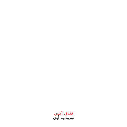
فندق إكس
تورونتو، أون