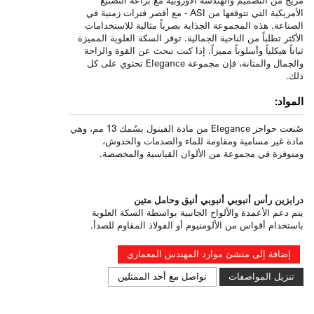
الأمريكية التي تتوقعها من ASI - مع أقصر فترات زمنية في
الصناعة. هذه المجموعة الجذابة بصرياً مثالية للاستخدامات
الأكثر تطلباً من الناحية الجمالية. توفر السكة العلوية المميزة
ثباتاً هيكلياً وأسلوباً مميزاً. إذا كنت تبحث عن القوة والراحة
والجمال والمتانة، فإن مجموعة Elegance تحتوي على كل
ذلك.
المواد:
صُنعت حواجز Elegance من مادة الفينول بسُمك 13 مم، وهي
مادة غير مسامية ومقاومة للماء والصدمات والخدوش،
ومتوفرة في مجموعة من الألوان القياسية والمخصصة.
درابزين رأس أنبوبي أنبوبي أنيق وحامل متين
يتم دعم الأعمدة والألواح الجانبية بواسطة السكة العلوية
باستخدام أقواس من الألومنيوم أو الفولاذ المقاوم للصدأ.
إضافة إلى منشئ موارد المهندس المعماري
تنزيل المواصفات
تواصل مع أحد الممثلين