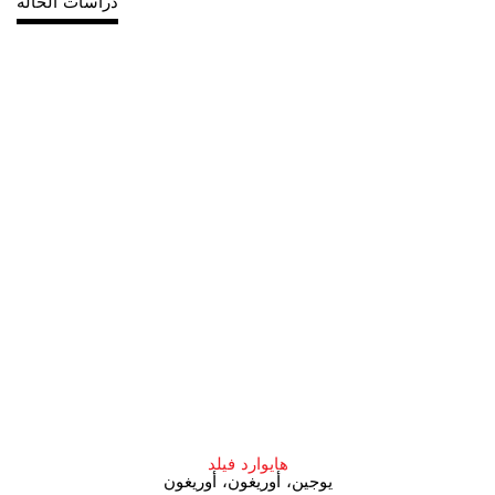
دراسات الحالة
هايوارد فيلد
يوجين، أوريغون، أوريغون