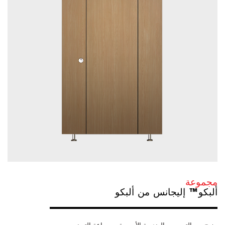
مجموعة
ألبكو™ إليجانس من ألبكو
مزيج من التصميم والهندسة الأوروبية مع براعة التصنيع