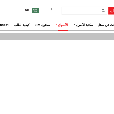
AR
رد
⌄
⌄
حث عن ممثل
مكتبة الأصول
الأسواق
محتوى BIM
كيفية الطلب
onnect