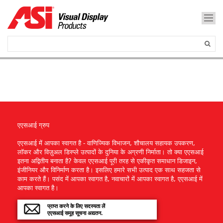
एएसआई ग्रुप
एएसआई में आपका स्वागत है - वाणिज्यिक विभाजन, शौचालय सहायक उपकरण,
लॉकर और विज़ुअल डिस्प्ले उत्पादों के दुनिया के अग्रणी निर्माता। तो क्या एएसआई
इतना अद्वितीय बनाता है? केवल एएसआई पूरी तरह से एकीकृत समाधान डिजाइन,
इंजीनियर और विनिर्माण करता है। इसलिए हमारे सभी उत्पाद एक साथ सहजता से
काम करते हैं। पसंद में आपका स्वागत है, नवाचारों में आपका स्वागत है, एएसआई में
आपका स्वागत है।
प्राप्त करने के लिए सदस्यता लें
एएसआई समूह सूचना अद्यतन.