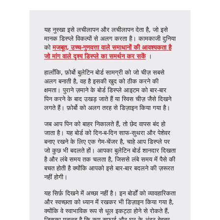
यह नुस्खा इसे लचीलापन और लचीलापन देता है, जो इसे
मानक डिस्प्ले विकल्पों से अलग करता है। कामकाजी दुनिया
को
मजबूत, उच्च-गुणवत्ता वाले समाधानों की आवश्यकता है
जो मांग वाले दृश्य डिस्प्ले का समर्थन कर सकें
।
हालाँकि,
फ़ोर्बो बुलेटिन बोर्ड सामग्री को जो चीज़ सबसे
अलग बनाती है, वह है इसकी खुद को ठीक करने की
क्षमता। पुराने ज़माने के बोर्ड डिस्प्ले आइटम को बार-बार
पिन करने के बाद उखड़ जाते हैं या स्विस चीज़ जैसे दिखने
लगते हैं। फ़ोर्बो को अलग तरह से डिज़ाइन किया गया है।
जब आप पिन को बाहर निकालते हैं, तो छेद वापस बंद हो
जाता है। यह बोर्ड को दिन-ब-दिन साफ-सुथरा और पेशेवर
बनाए रखने के लिए एक गेम-चेंजर है, चाहे आप डिस्प्ले पर
जो कुछ भी बदलते हों। आपका बुलेटिन बोर्ड शानदार दिखता
है और लंबे समय तक चलता है, जिससे लंबे समय में पैसे की
बचत होती है क्योंकि आपको इसे बार-बार बदलने की ज़रूरत
नहीं होगी।
यह सिर्फ़ दिखने में अच्छा नहीं है। इन बोर्डों को व्यावहारिकता
और स्वच्छता को ध्यान में रखकर भी डिज़ाइन किया गया है,
क्योंकि वे स्वाभाविक रूप से धूल इकट्ठा होने से रोकते हैं,
जिसका मतलब है कि कम सफ़ाई और घर के अंदर बेहतर