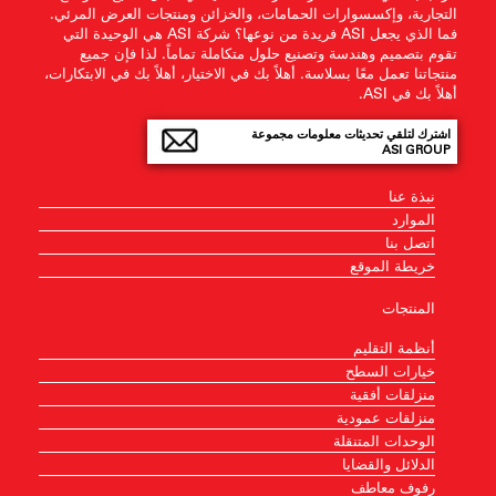
التجارية، وإكسسوارات الحمامات، والخزائن ومنتجات العرض المرئي.
فما الذي يجعل ASI فريدة من نوعها؟ شركة ASI هي الوحيدة التي
تقوم بتصميم وهندسة وتصنيع حلول متكاملة تماماً. لذا فإن جميع
منتجاتنا تعمل معًا بسلاسة. أهلاً بك في الاختيار، أهلاً بك في الابتكارات،
أهلاً بك في ASI.
اشترك لتلقي تحديثات معلومات مجموعة
ASI GROUP
نبذة عنا
الموارد
اتصل بنا
خريطة الموقع
المنتجات
أنظمة التقليم
خيارات السطح
منزلقات أفقية
منزلقات عمودية
الوحدات المتنقلة
الدلائل والقضايا
رفوف معاطف